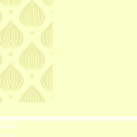
ALERÍA
xterior