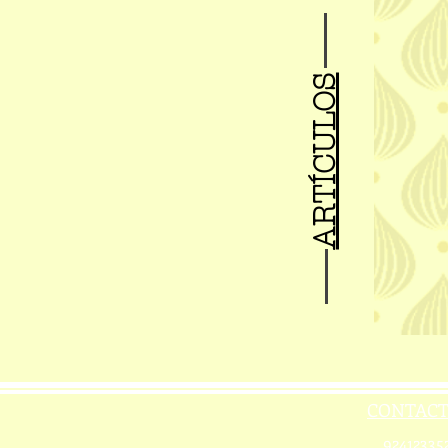
ARTÍCULOS
CONTAC
92412335