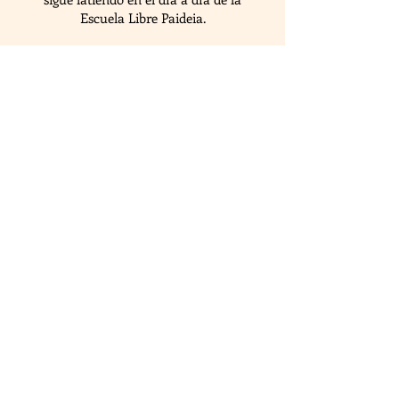
Escuela Libre Paideia.
Punto de venta online
Más información
PAIDEIA, UNA ESCUELA
LIBRE