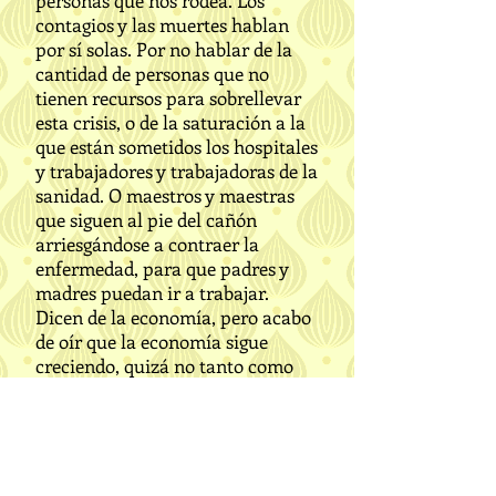
personas que nos rodea. Los
contagios y las muertes hablan
por sí solas. Por no hablar de la
cantidad de personas que no
tienen recursos para sobrellevar
esta crisis, o de la saturación a la
que están sometidos los hospitales
y trabajadores y trabajadoras de la
sanidad. O maestros y maestras
que siguen al pie del cañón
arriesgándose a contraer la
enfermedad, para que padres y
madres puedan ir a trabajar.
Dicen de la economía, pero acabo
de oír que la economía sigue
creciendo, quizá no tanto como
los empresarios quisieran, pero
crece, lo que no crece es la
racionalidad y la congruencia.
Nos movemos por emociones
egocéntricas y buscamos la