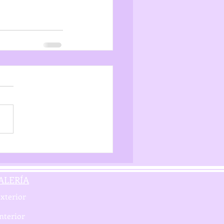
ALERÍA
xterior
nterior