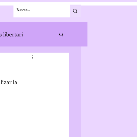
 libertari
izar la 