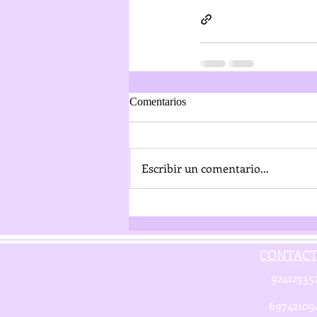
Comentarios
Escribir un comentario...
CONTAC
92412335
69742109