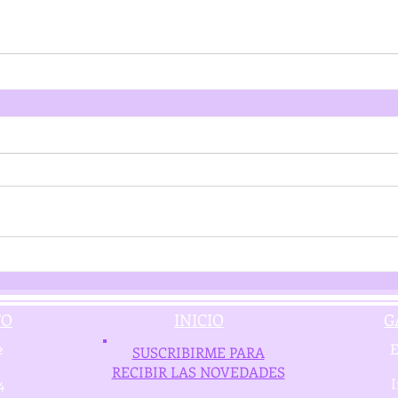
TO
INICIO
G
2
E
SUSCRIBIRME PARA
RECIBIR LAS NOVEDADES
4
I