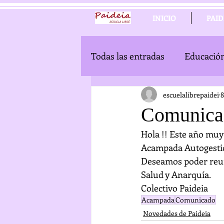
INICIO
PAID
Todas las entradas
Educació
Novedades de la página web
escuelalibrepaidei
8
Comunica
Hola !! Este año muy
Acampada Autogestio
Deseamos poder reun
Salud y Anarquía. 
Colectivo Paideia
Acampada
Comunicado
Novedades de Paideia