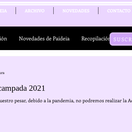
EIA
ARCHIVO
NOVEDADES
CONTACTO
ión
Novedades de Paideia
Recopilación de artícu
SUSC
eb
ura
campada 2021
a pandemia, no podremos realizar la Acampada Autogestionaria de Verano