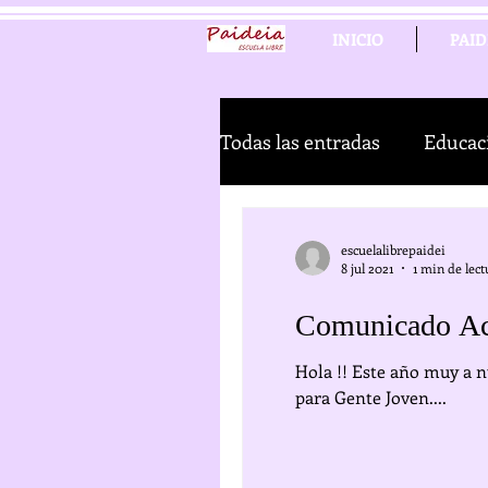
INICIO
PAID
Todas las entradas
Educac
Novedades de la página w
escuelalibrepaidei
8 jul 2021
1 min de lect
Comunicado A
Hola !! Este año muy a nuestro pesar, debido a l
para Gente Joven....