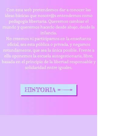
Con esta web pretendemos dar a conocer las
ideas básicas que nosotr@s entendemos como
pedagogía libertaria. Queremos cambiar el
mundo y queremos hacerlo desde abajo, desde la
infancia.
No creemos ni participamos en la enseñanza
oficial, sea esta pública o privada, y negamos
rotundamente, que sea la única posible. Frente a
ella oponemos la escuela autogestionaria, libre,
basada en el principio de la libertad responsable y
solidaridad entre iguales.
HISTORIA