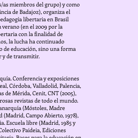
ros/as miembros del grupo) y como
ncia de Badajoz), organiza el
dagogía libertaria en Brasil
 verano (en el 2009 por la
rtaria con la finalidad de
ños, la lucha ha continuado
po de educación, sino una forma
 y de transmitir.
rquía. Conferencia y exposiciones
al, Córdoba, Valladolid, Palencia,
s de Mérida, Cenit, CNT (2005),
rosas revistas de todo el mundo.
a anarquía (Móstoles, Madre
tad (Madrid, Campo Abierto, 1978),
ia. Escuela libre (Madrid, 1985 y
Colectivo Paideia, Ediciones
itaria, Bases para la educación en