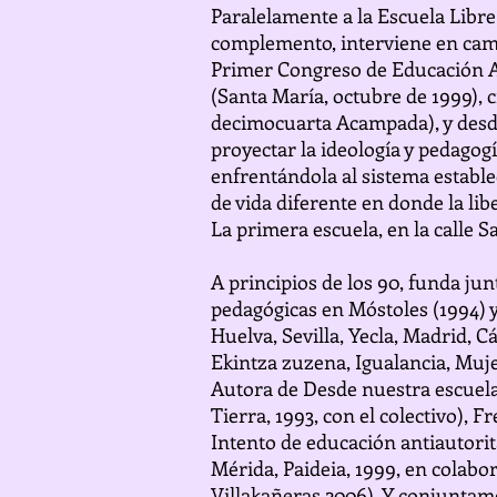
Paralelamente a la Escuela Libre
complemento, interviene en campa
Primer Congreso de Educación An
(Santa María, octubre de 1999), 
decimocuarta Acampada), y desde
proyectar la ideología y pedagog
enfrentándola al sistema establ
de vida diferente en donde la lib
La primera escuela, en la calle S
A principios de los 90, funda ju
pedagógicas en Móstoles (1994) y
Huelva, Sevilla, Yecla, Madrid, 
Ekintza zuzena, Igualancia, Muje
Autora de Desde nuestra escuela 
Tierra, 1993, con el colectivo), 
Intento de educación antiautorita
Mérida, Paideia, 1999, en colabor
Villakañeras 2006). Y conjuntame