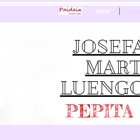
INICIO
PAID
JOSEF
MART
LUENG
PEPITA