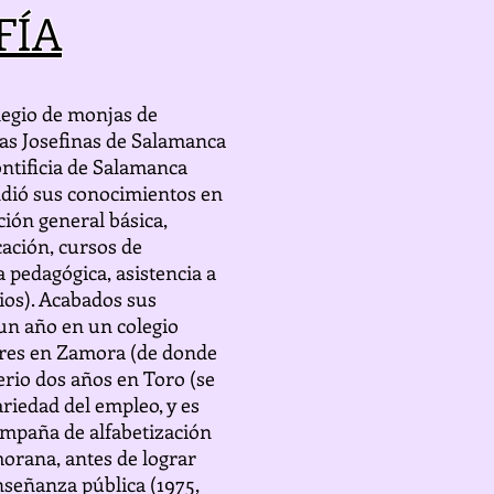
FÍA
legio de monjas de
las Josefinas de Salamanca
ontificia de Salamanca
endió sus conocimientos en
ión general básica,
cación, cursos de
a pedagógica, asistencia a
rios). Acabados sus
 un año en un colegio
ores en Zamora (de donde
terio dos años en Toro (se
ariedad del empleo, y es
campaña de alfabetización
morana, antes de lograr
nseñanza pública (1975,