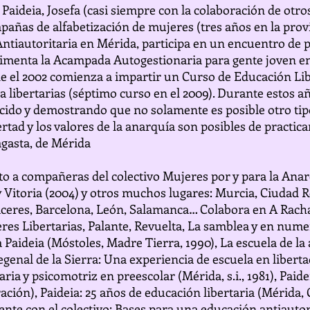
 Paideia, Josefa (casi siempre con la colaboración de ot
ñas de alfabetización de mujeres (tres años en la provi
tiautoritaria en Mérida, participa en un encuentro de pe
cimenta la Acampada Autogestionaria para gente joven en
 el 2002 comienza a impartir un Curso de Educación Libe
ía libertarias (séptimo curso en el 2009). Durante estos a
ecido y demostrando que no solamente es posible otro ti
ertad y los valores de la anarquía son posibles de practicar
agasta, de Mérida
nto a compañeras del colectivo Mujeres por y para la Ana
 Vitoria (2004) y otros muchos lugares: Murcia, Ciudad Re
Cáceres, Barcelona, León, Salamanca… Colabora en A Racha
res Libertarias, Palante, Revuelta, La samblea y en nume
Paideia (Móstoles, Madre Tierra, 1990), La escuela de l
Fregenal de la Sierra: Una experiencia de escuela en liber
ria y psicomotriz en preescolar (Mérida, s.i., 1981), Paide
ación), Paideia: 25 años de educación libertaria (Mérida, 
nte con el colectivo: Bases para una educación antiautor