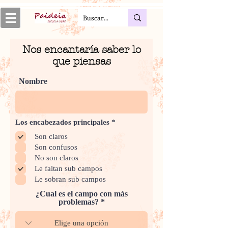
Nos encantaría saber lo
que piensas
Nombre
O
Los encabezados principales
*
b
Son claros
l
i
Son confusos
g
No son claros
a
t
Le faltan sub campos
o
Le sobran sub campos
r
i
¿Cual es el campo con más
o
problemas?