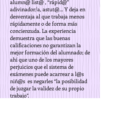
alumn@ list@ , “rápid@”
adivinador/a, astut@... Y deja en
desventaja al que trabaja menos
rápidamente o de forma más
concienzuda. La experiencia
demuestra que las buenas
calificaciones no garantizan la
mejor formación del alumnado; de
ahí que uno de los mayores
perjuicios que el sistema de
exámenes puede acarrear a l@s
niñ@s es negarles “la posibilidad
de juzgar la validez de su propio
trabajo”.
Contribuye también al fracaso de
la escuela actual, la asistencia
obligatoria que exige al alumnado
la permanencia tediosa entre
cuatro paredes, que significan