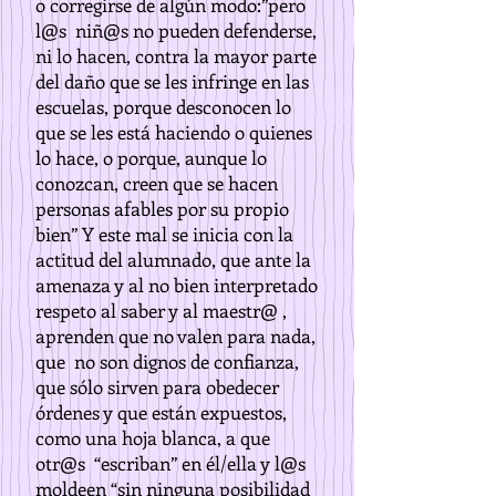
o corregirse de algún modo:”pero
l@s niñ@s no pueden defenderse,
ni lo hacen, contra la mayor parte
del daño que se les infringe en las
escuelas, porque desconocen lo
que se les está haciendo o quienes
lo hace, o porque, aunque lo
conozcan, creen que se hacen
personas afables por su propio
bien” Y este mal se inicia con la
actitud del alumnado, que ante la
amenaza y al no bien interpretado
respeto al saber y al maestr@ ,
aprenden que no valen para nada,
que no son dignos de confianza,
que sólo sirven para obedecer
órdenes y que están expuestos,
como una hoja blanca, a que
otr@s “escriban” en él/ella y l@s
moldeen “sin ninguna posibilidad